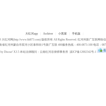
大红河app
|
Archiver
|
小黑屋
|
手机版
|
13
大红河网
(http://www.hh873.com) 版权所有 All Rights Reserved.
红河州新广互联网络信
省红河州蒙自市双河小区泰和街1号新广互联 400服务热线：400-0873-100 电话：0873-3
 by
Discuz!
X3.5 本站法律顾问：
云南红河谷律师事务所
滇ICP备12002342号-1