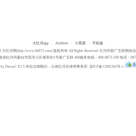
大红河app
|
Archiver
|
小黑屋
|
手机版
|
13
大红河网
(http://www.hh873.com) 版权所有 All Rights Reserved.
红河州新广互联网络信
省红河州蒙自市双河小区泰和街1号新广互联 400服务热线：400-0873-100 电话：0873-3
 by
Discuz!
X3.5 本站法律顾问：
云南红河谷律师事务所
滇ICP备12002342号-1