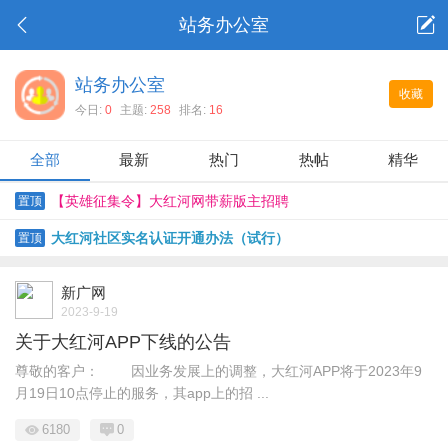
站务办公室
站务办公室
收藏
今日:
0
主题:
258
排名:
16
全部
最新
热门
热帖
精华
【英雄征集令】大红河网带薪版主招聘
置顶
大红河社区实名认证开通办法（试行）
置顶
新广网
2023-9-19
关于大红河APP下线的公告
尊敬的客户： 因业务发展上的调整，大红河APP将于2023年9
月19日10点停止的服务，其app上的招 ...
6180
0