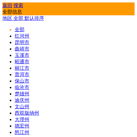
返回
搜索
全部信息
地区
全部
默认排序
全部
红河州
昆明市
曲靖市
玉溪市
昭通市
丽江市
普洱市
保山市
临沧市
楚雄州
迪庆州
文山州
西双版纳州
大理州
德宏州
怒江州