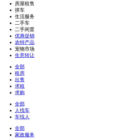
房屋租售
拼车
生活服务
二手车
二手闲置
优惠促销
农特产品
宠物市场
生意转让
全部
租房
出售
求租
求购
全部
人找车
车找人
全部
家政服务