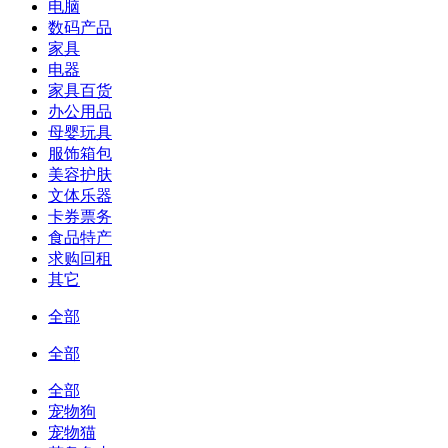
电脑
数码产品
家具
电器
家具百货
办公用品
母婴玩具
服饰箱包
美容护肤
文体乐器
卡券票务
食品特产
求购回租
其它
全部
全部
全部
宠物狗
宠物猫