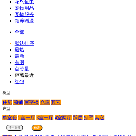
花鸟鱼虫
宠物用品
宠物服务
领养赠送
全部
默认排序
最热
最新
有图
点赞量
距离最近
红包
类型
住房
商铺
写字楼
仓库
其它
户型
单室套
2室一厅
3室一厅
4室两厅
跃层
别墅
其它