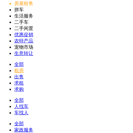
房屋租售
拼车
生活服务
二手车
二手闲置
优惠促销
农特产品
宠物市场
生意转让
全部
租房
出售
求租
求购
全部
人找车
车找人
全部
家政服务