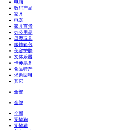
电脑
数码产品
家具
电器
家具百货
办公用品
母婴玩具
服饰箱包
美容护肤
文体乐器
卡券票务
食品特产
求购回租
其它
全部
全部
全部
宠物狗
宠物猫