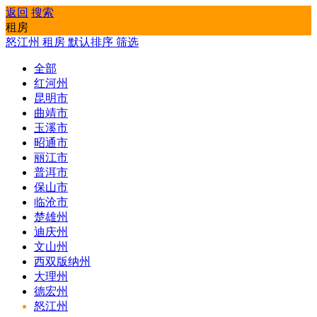
返回
搜索
租房
怒江州
租房
默认排序
筛选
全部
红河州
昆明市
曲靖市
玉溪市
昭通市
丽江市
普洱市
保山市
临沧市
楚雄州
迪庆州
文山州
西双版纳州
大理州
德宏州
怒江州