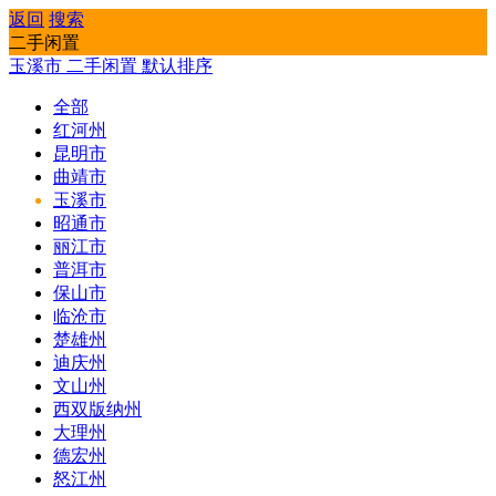
返回
搜索
二手闲置
玉溪市
二手闲置
默认排序
全部
红河州
昆明市
曲靖市
玉溪市
昭通市
丽江市
普洱市
保山市
临沧市
楚雄州
迪庆州
文山州
西双版纳州
大理州
德宏州
怒江州