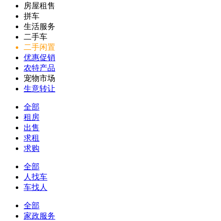
房屋租售
拼车
生活服务
二手车
二手闲置
优惠促销
农特产品
宠物市场
生意转让
全部
租房
出售
求租
求购
全部
人找车
车找人
全部
家政服务