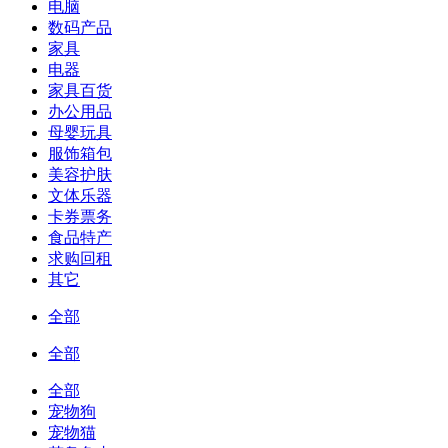
电脑
数码产品
家具
电器
家具百货
办公用品
母婴玩具
服饰箱包
美容护肤
文体乐器
卡券票务
食品特产
求购回租
其它
全部
全部
全部
宠物狗
宠物猫