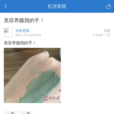
红河茶馆
美容养颜我的手！
无奈思续
盖楼
2021-3-5 13:15:44
3163
0
美容养颜我的手！
顶
踩