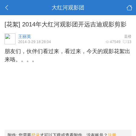
大红河观影团
[花絮]
2014年大红河观影团开远吉迪观影剪影
王丽英
盖楼
2014-3-29 18:28:04
47549
13
朋友们，伙伴们看过来，看过来，今天的观影花絮出
来咯。。。。
附件:
您需要
登录
才可以下载或查看附件。没有账号？
注册