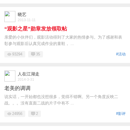
晓艺
2013-11-11
“观影之星”勋章发放领取帖
亲爱的小伙伴们，观影活动得到了大家的热情参与。为了感谢和表
彰参与观影后认真完成作业的童鞋， ...
93294
35
#活动
人在江湖走
2014-3-31
老美的调调
说实话，一开始都也没想很多，觉得不错啊。另一个角度反映二
战。。。没有直面二战的片子中有不 ...
24956
2
#影评