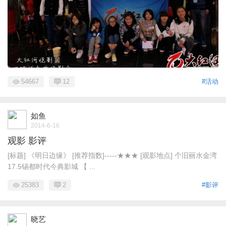
54667
12
#活动
如鱼
2014-6-16
观影 影评
[标题] 《明日边缘》 [推荐指数]-----★★★ [观影地点] 个旧丽水金湾
17.5锡都时代今典影城 【 ...
25383
2
#影评
晓艺