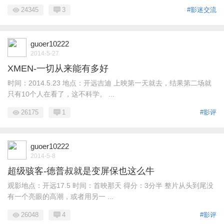
24345
3
#影迷交流
guoer10222
2014-5-27
XMEN-一切从来能有多好
时间：2014.5.23 地点：开远吉迪 上映第一天就去，结果第二场就
只有10个人在看了，这不科学。 ...
26175
1
#影评
guoer10222
2014-5-8
超级骇客-德普叔就是变屏保也这么牛
观影地点：开远17.5 时间：首映那天 得分：3分半 整片从头到尾没
有一个亮眼的高潮，或者用另一 ...
26048
4
#影评