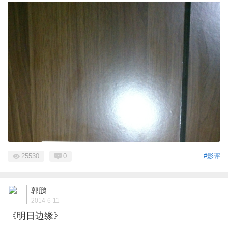
25530
0
#影评
郭鹏
2014-6-11
《明日边缘》