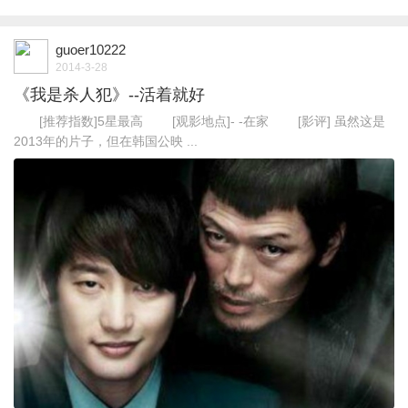
guoer10222
2014-3-28
《我是杀人犯》--活着就好
[推荐指数]5星最高 [观影地点]- -在家 [影评] 虽然这是
2013年的片子，但在韩国公映 ...