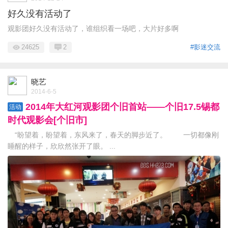
好久没有活动了
观影团好久没有活动了，谁组织看一场吧，大片好多啊
24625
2
#影迷交流
晓艺
2014-6-5
2014年大红河观影团个旧首站——个旧17.5锡都
活动
时代观影会[个旧市]
“盼望着，盼望着，东风来了，春天的脚步近了。 一切都像刚
睡醒的样子，欣欣然张开了眼。 ...