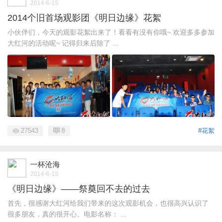
2014-6-15
2014个旧首场观影团《明日边缘》花絮
小伙伴们，今天的观影花絮出来了！看看有没有你哦~ 欢迎多多参加
大红河的活动呢~ 记得归来后除了 ...
27543
8
#花絮
一杯沧海
2014-6-15
《明日边缘》——祭奠回不去的过去
首先，很感谢大红河给我们带来的这次观影机会，也很高兴认识了
很多朋友，真的很开心。电影名称： ...