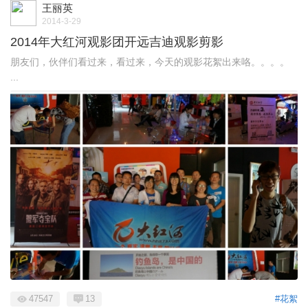
王丽英
2014-3-29
2014年大红河观影团开远吉迪观影剪影
朋友们，伙伴们看过来，看过来，今天的观影花絮出来咯。。。。
...
47547
13
#花絮