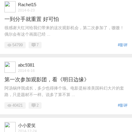
Rachel15
2014-6-23
一到分手就重置 好可怕
很感谢大红河给我们带来的这次观影机会，第二次参加了，嗷嗷！
偶尔会有这个画面已经 ...
54799
7
#影评
abc9381
2014-6-16
第一次参加观影团，看《明日边缘》
阿汤锅伴我成长，多少也得捧个场。电影是标准美国科幻大片的套
路，只是题材不一样。说多了算不算 ...
40421
2
#影评
小小爱笑
2014-12-24