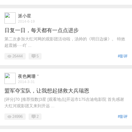
派小星
2014-6-19
日复一日，每天都有一点点进步
第二次参加大红河网的观影团活动啦，汤帅的《明日边缘》。 特效
超震撼····吖 ...
26444
5
#影评
夜色阑珊＇
2014-3-31
盟军夺宝队，让我想起拯救大兵瑞恩
[评分]70 [推荐指数]3星 [观看地点]开远市175吉迪电影院 首先感谢
大红河观影团又来到开远 ...
24996
2
#影评