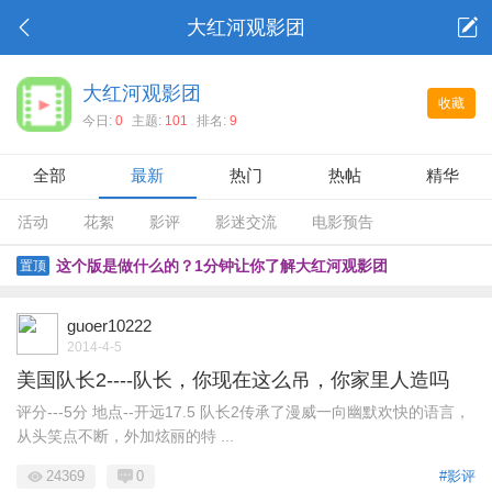
大红河观影团
大红河观影团
收藏
今日:
0
主题:
101
排名:
9
全部
最新
热门
热帖
精华
活动
花絮
影评
影迷交流
电影预告
这个版是做什么的？1分钟让你了解大红河观影团
置顶
guoer10222
2014-4-5
美国队长2----队长，你现在这么吊，你家里人造吗
评分---5分 地点--开远17.5 队长2传承了漫威一向幽默欢快的语言，
从头笑点不断，外加炫丽的特 ...
24369
0
#影评